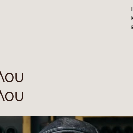
λου
λου