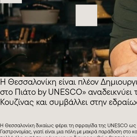
Η Θεσσαλονίκη είναι πλέον Δημιουρ
στο Πιάτο by UNESCO» αναδεικνύει 
Κουζίνας και συμβάλλει στην εδραί
Η Θεσσαλονίκη δικαίως φέρει τη σφραγίδα της UNESCO ως 
Γαστρονομίας, γιατί είναι μια πόλη με μακρά παράδοση στο κα