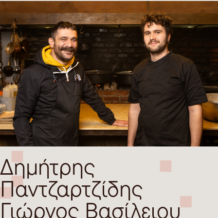
Δημήτρης
Παντζαρτζίδης
Γιώργος Βασίλειου