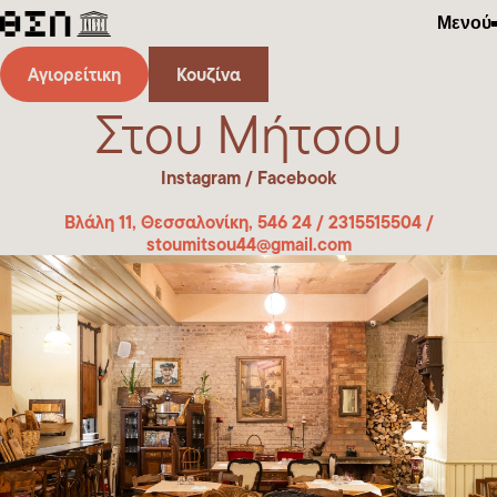
Μενού
Αγιορείτικη
Κουζίνα
Στου Μήτσου
Instagram
/
Facebook
Βλάλη 11, Θεσσαλονίκη, 546 24
/
2315515504
/
stoumitsou44@gmail.com